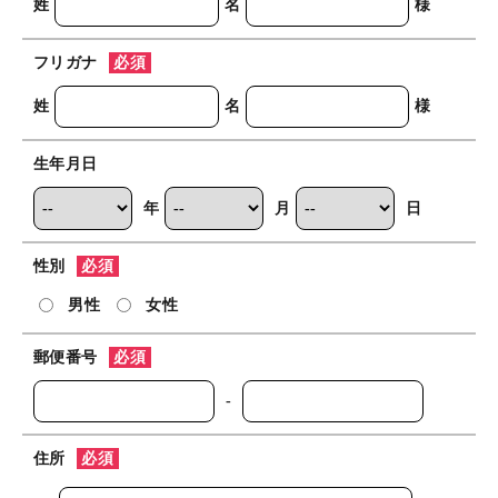
姓
名
様
フリガナ
必須
姓
名
様
生年月日
年
月
日
性別
必須
男性
女性
郵便番号
必須
-
住所
必須