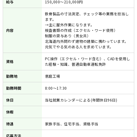
給与
150,000～210,000円
鉄骨製品の寸法測定、チェック等の業務を担当し
ます。
→主に屋外作業になります。
内容
検査書類の作成（エクセル・ワード使用）
制服の貸与あり（男女共）
北海道内外問わず建物の建築に携わっています。
元気でやる気のある人を求めています。
PC操作（エクセル・ワード含む）、CADを使用し
資格
た経験・知識、普通自動車運転免許
勤務地
恵庭工場
勤務時間
8:00～17:30
休日
当社就業カレンダーによる(年間休日96日)
休暇
待遇
家族手当、住宅手当、資格手当
応募方法